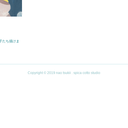
子たち描けま
Copyright © 2019 nao tsukii . spica cotto studio