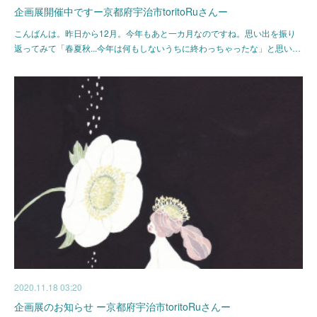
企画展開催中ですー京都府宇治市toritoRuさんー
こんばんは。昨日から12月。今年もあと一カ月なのですね。思い出を振り
返ってみて「春夏秋...今年は何もしないうちに終わっちゃったな」と思い…
2020.11.18 03:20
企画展のお知らせ ー京都府宇治市toritoRuさんー