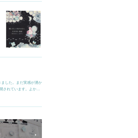
きました。まだ実感が湧か
公開されています。よか…
店