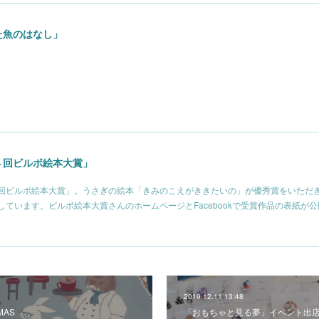
た魚のはなし」
４回ビルボ絵本大賞」
回ビルボ絵本大賞」。うさぎの絵本「きみのこえがききたいの」が優秀賞をいただ
ています。ビルボ絵本大賞さんのホームページとFacebookで受賞作品の表紙が
2019.12.11 13:48
MAS
「おもちゃと見る夢」イベント出