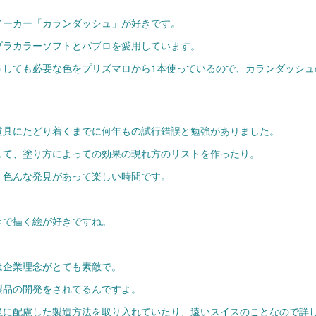
メーカー「カランダッシュ」が好きです。
プラカラーソフトとパブロを愛用しています。
うしても必要な色をプリズマロから1本使っているので、カランダッシュ
道具にたどり着くまでに何年もの試行錯誤と勉強がありました。
して、塗り方によっての効果の現れ方のリストを作ったり。
、色んな発見があって楽しい時間です。
きで描く絵が好きですね。
は企業理念がとても素敵で。
製品の開発をされてるんですよ。
境に配慮した製造方法を取り入れていたり、遠いスイスのことなので詳