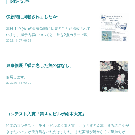
関連記事
🦋新聞に掲載されました🐟
本日(10/7(金))の読売新聞に個展のことが掲載されて
います。展示内容についてと、絵を2点カラーで載…
2022.10.07 06:24
東京個展「蝶に恋した魚のはなし」
個展します。
2022.09.14 03:00
コンテスト入賞「第４回ビルボ絵本大賞」
絵本のコンテスト「第４回ビルボ絵本大賞」。うさぎの絵本「きみのこえが
ききたいの」が優秀賞をいただきました。まだ実感が湧かなくて気持ちが…