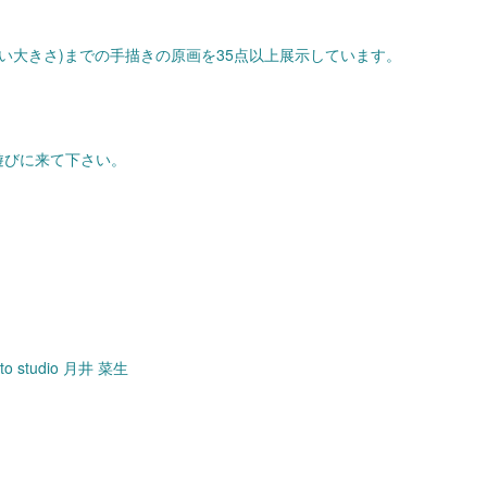
m近い大きさ)までの手描きの原画を35点以上展示しています。
遊びに来て下さい。
otto studio 月井 菜生