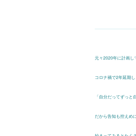
元々2020年に計画
コロナ禍で2年延期
「自分だってずっと自
だから告知も控えめ
始まってみるとたく