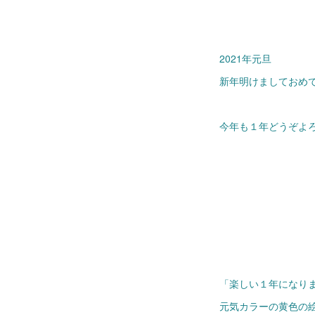
2021年元旦
新年明けましておめでと
今年も１年どうぞよ
「楽しい１年になり
元気カラーの黄色の