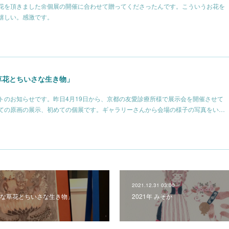
花を頂きました🌼個展の開催に合わせて贈ってくださったんです。こういうお花を
嬉しい。感激です。
草花とちいさな生き物」
トのお知らせです。昨日4月19日から、京都の友愛診療所様で展示会を開催させて
ての原画の展示、初めての個展です。ギャラリーさんから会場の様子の写真をい…
2021.12.31 03:00
な草花とちいさな生き物」
2021年 みそか