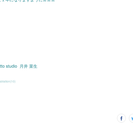
cotto studio 月井 菜生
ustration
(
10
)