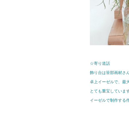
☆寄り道話
飾り台は笹部画材さ
卓上イーゼルで、最大
とても重宝していま
イーゼルで制作する