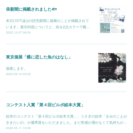
🦋新聞に掲載されました🐟
本日(10/7(金))の読売新聞に個展のことが掲載されて
います。展示内容についてと、絵を2点カラーで載…
2022.10.07 06:24
東京個展「蝶に恋した魚のはなし」
個展します。
2022.09.14 03:00
コンテスト入賞「第４回ビルボ絵本大賞」
絵本のコンテスト「第４回ビルボ絵本大賞」。うさぎの絵本「きみのこえが
ききたいの」が優秀賞をいただきました。まだ実感が湧かなくて気持ちが…
2022.05.11 13:55