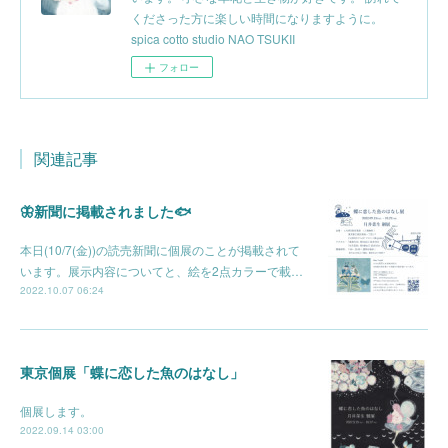
くださった方に楽しい時間になりますように。
spica cotto studio NAO TSUKII
フォロー
関連記事
🦋新聞に掲載されました🐟
本日(10/7(金))の読売新聞に個展のことが掲載されて
います。展示内容についてと、絵を2点カラーで載…
2022.10.07 06:24
東京個展「蝶に恋した魚のはなし」
個展します。
2022.09.14 03:00