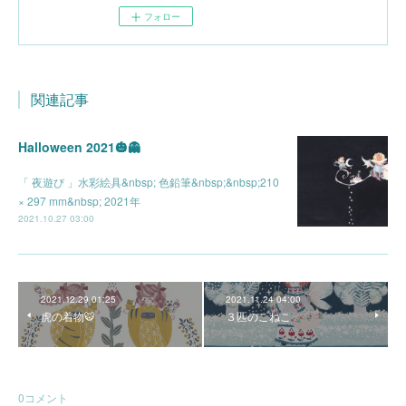
フォロー
関連記事
Halloween 2021🎃👻
「 夜遊び 」水彩絵具&nbsp; 色鉛筆&nbsp;&nbsp;210
× 297 mm&nbsp; 2021年
2021.10.27 03:00
2021.12.29 01:25
2021.11.24 04:00
虎の着物🐯
３匹のこねこ
0
コメント